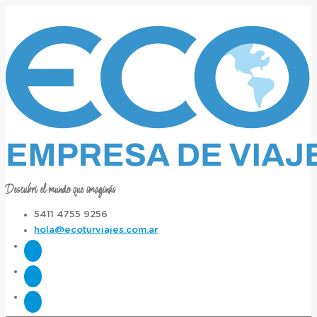
Descubrí el mundo que imaginás
5411 4755 9256
hola@ecoturviajes.com.ar