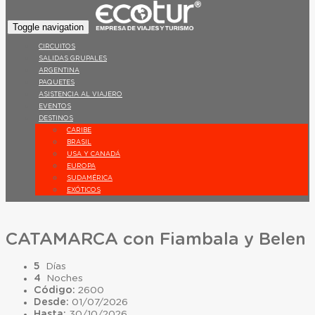
Toggle navigation
CIRCUITOS
SALIDAS GRUPALES
ARGENTINA
PAQUETES
ASISTENCIA AL VIAJERO
EVENTOS
DESTINOS
CARIBE
BRASIL
USA Y CANADÁ
EUROPA
SUDAMÉRICA
EXÓTICOS
CATAMARCA con Fiambala y Belen
5
Días
4
Noches
Código:
2600
Desde:
01/07/2026
Hasta:
30/10/2026