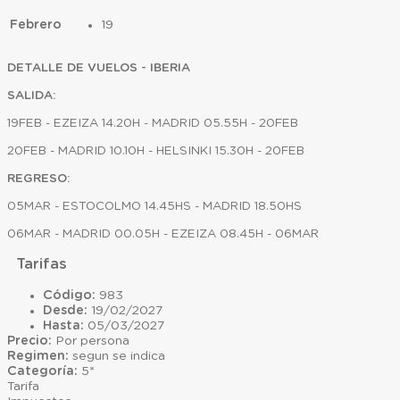
Febrero
19
DETALLE DE VUELOS - IBERIA
SALIDA:
19FEB - EZEIZA 14.20H - MADRID 05.55H - 20FEB
20FEB - MADRID 10.10H - HELSINKI 15.30H - 20FEB
REGRESO:
05MAR - ESTOCOLMO 14.45HS - MADRID 18.50HS
06MAR - MADRID 00.05H - EZEIZA 08.45H - 06MAR
Tarifas
Código:
983
Desde:
19/02/2027
Hasta:
05/03/2027
Precio:
Por persona
Regimen:
segun se indica
Categoría:
5*
Tarifa