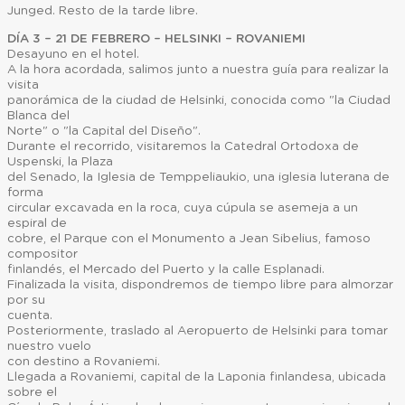
Junged. Resto de la tarde libre.
DÍA 3 – 21 DE FEBRERO – HELSINKI – ROVANIEMI
Desayuno en el hotel.
A la hora acordada, salimos junto a nuestra guía para realizar la
visita
panorámica de la ciudad de Helsinki, conocida como "la Ciudad
Blanca del
Norte" o "la Capital del Diseño".
Durante el recorrido, visitaremos la Catedral Ortodoxa de
Uspenski, la Plaza
del Senado, la Iglesia de Temppeliaukio, una iglesia luterana de
forma
circular excavada en la roca, cuya cúpula se asemeja a un
espiral de
cobre, el Parque con el Monumento a Jean Sibelius, famoso
compositor
finlandés, el Mercado del Puerto y la calle Esplanadi.
Finalizada la visita, dispondremos de tiempo libre para almorzar
por su
cuenta.
Posteriormente, traslado al Aeropuerto de Helsinki para tomar
nuestro vuelo
con destino a Rovaniemi.
Llegada a Rovaniemi, capital de la Laponia finlandesa, ubicada
sobre el