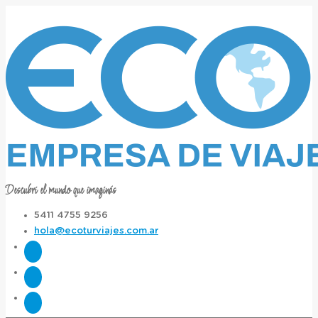
Descubrí el mundo que imaginás
5411 4755 9256
hola@ecoturviajes.com.ar