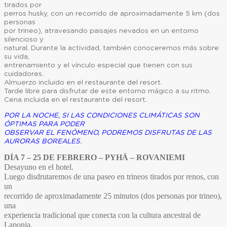
tirados por
perros husky, con un recorrido de aproximadamente 5 km (dos
personas
por trineo), atravesando paisajes nevados en un entorno
silencioso y
natural. Durante la actividad, también conoceremos más sobre
su vida,
entrenamiento y el vínculo especial que tienen con sus
cuidadores.
Almuerzo incluido en el restaurante del resort.
Tarde libre para disfrutar de este entorno mágico a su ritmo.
Cena incluida en el restaurante del resort.
POR LA NOCHE, SI LAS CONDICIONES CLIMÁTICAS SON
ÓPTIMAS PARA PODER
OBSERVAR EL FENÓMENO, PODREMOS DISFRUTAS DE LAS
AURORAS BOREALES.
DÍA 7 – 25 DE FEBRERO – PYHÄ – ROVANIEMI
Desayuno en el hotel.
Luego disdrutaremos de una paseo en trineos tirados por renos, con
un
recorrido de aproximadamente 25 minutos (dos personas por trineo),
una
experiencia tradicional que conecta con la cultura ancestral de
Laponia.