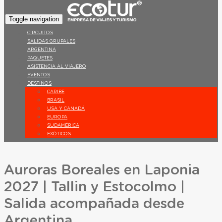
Toggle navigation
CIRCUITOS
SALIDAS GRUPALES
ARGENTINA
PAQUETES
ASISTENCIA AL VIAJERO
EVENTOS
DESTINOS
CARIBE
BRASIL
USA Y CANADÁ
EUROPA
SUDAMÉRICA
EXÓTICOS
Auroras Boreales en Laponia
2027 | Tallin y Estocolmo |
Salida acompañada desde
Argentina