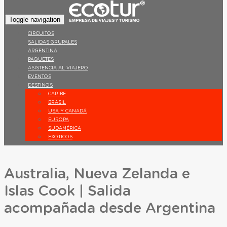
Toggle navigation
CIRCUITOS
SALIDAS GRUPALES
ARGENTINA
PAQUETES
ASISTENCIA AL VIAJERO
EVENTOS
DESTINOS
CARIBE
BRASIL
USA Y CANADÁ
EUROPA
SUDAMÉRICA
EXÓTICOS
Australia, Nueva Zelanda e
Islas Cook | Salida
acompañada desde Argentina