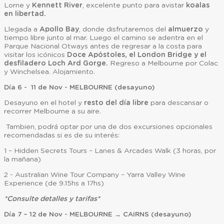
Lorne y
Kennett River
, excelente punto para avistar
koalas
en libertad.
Llegada a
Apollo Bay
, donde disfrutaremos del
almuerzo
y
tiempo libre junto al mar. Luego el camino se adentra en el
Parque Nacional Otways antes de regresar a la costa para
visitar los icónicos
Doce Apóstoles, el London Bridge y el
desfiladero Loch Ard Gorge.
Regreso a Melbourne por Colac
y Winchelsea. Alojamiento.
Día 6 - 11 de Nov - MELBOURNE (desayuno)
Desayuno en el hotel y
resto del día libre
para descansar o
recorrer Melbourne a su aire.
Tambien, podrá optar por una de dos excursiones opcionales
recomendadas si es de su interés:
1 – Hidden Secrets Tours – Lanes & Arcades Walk (3 horas, por
la mañana)
2 - Australian Wine Tour Company – Yarra Valley Wine
Experience (de 9.15hs a 17hs)
*Consulte detalles y tarifas*
Día 7 – 12 de Nov - MELBOURNE → CAIRNS (desayuno)