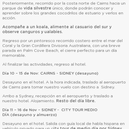
Posteriormente, recorrido por la costa norte de Cairns hacia un
parque de
vida silvestre
único, donde podrán conocer y
aprender sobre los grandes cocodrilos de estuario y verlos en
acción.
Acompañe a un koala, alimente al casuario del sur y
observe canguros y ualabíes.
Regreso por un pintoresco recorrido costero entre el mar del
Coral y la Gran Cordillera Divisoria Australiana, con una breve
parada en Palm Cove Beach, el cierre perfecto para un día
memorable.
Al finalizar las actividades, regreso al hotel.
Día 10 – 15 de Nov: CAIRNS - SIDNEY (desayuno)
Desayuno en el hotel. A la hora indicada, traslado al aeropuerto
de Cairns para tomar nuestro vuelo con destino a Sidney.
Arribo a Sydney, recepción en el aeropuerto y traslado a
nuestro hotel. Alojamiento.
Resto del día libre.
Día 11 – 16 de Nov – SIDNEY - CITY TOUR MEDIO
DÍA (desayuno y almuerzo)
Desayuno en el hotel. Salida con guía local de habla hispana en
vehículo privado para un c
ity tour de medio día por Sídney.