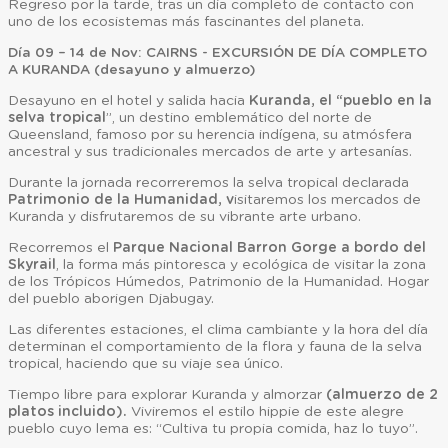
Regreso por la tarde, tras un día completo de contacto con
uno de los ecosistemas más fascinantes del planeta.
Día 09 – 14 de Nov: CAIRNS - EXCURSIÓN DE DÍA COMPLETO
A KURANDA (desayuno y almuerzo)
Desayuno en el hotel y salida hacia
Kuranda, el “pueblo en la
selva tropical
”, un destino emblemático del norte de
Queensland, famoso por su herencia indígena, su atmósfera
ancestral y sus tradicionales mercados de arte y artesanías.
Durante la jornada recorreremos la selva tropical declarada
Patrimonio de la Humanidad, v
isitaremos los mercados de
Kuranda y disfrutaremos de su vibrante arte urbano.
Recorremos el
Parque Nacional Barron Gorge a bordo del
Skyrail
, la forma más pintoresca y ecológica de visitar la zona
de los Trópicos Húmedos, Patrimonio de la Humanidad. Hogar
del pueblo aborigen Djabugay.
Las diferentes estaciones, el clima cambiante y la hora del día
determinan el comportamiento de la flora y fauna de la selva
tropical, haciendo que su viaje sea único.
Tiempo libre para explorar Kuranda y almorzar
(almuerzo de 2
platos incluido).
Viviremos el estilo hippie de este alegre
pueblo cuyo lema es: “Cultiva tu propia comida, haz lo tuyo”.