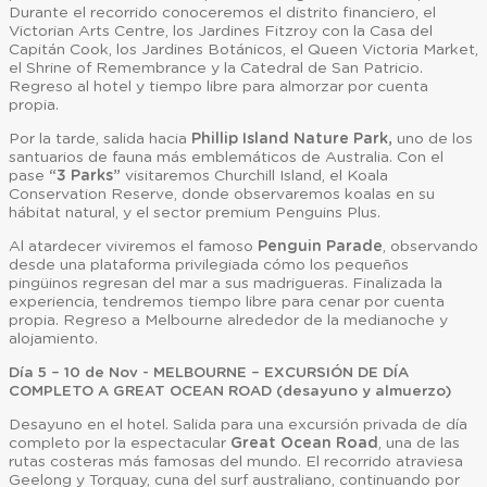
Durante el recorrido conoceremos el distrito financiero, el
Victorian Arts Centre, los Jardines Fitzroy con la Casa del
Capitán Cook, los Jardines Botánicos, el Queen Victoria Market,
el Shrine of Remembrance y la Catedral de San Patricio.
Regreso al hotel y tiempo libre para almorzar por cuenta
propia.
Por la tarde, salida hacia
Phillip Island Nature Park,
uno de los
santuarios de fauna más emblemáticos de Australia. Con el
pase
“3 Parks”
visitaremos Churchill Island, el Koala
Conservation Reserve, donde observaremos koalas en su
hábitat natural, y el sector premium Penguins Plus.
Al atardecer viviremos el famoso
Penguin Parade
, observando
desde una plataforma privilegiada cómo los pequeños
pingüinos regresan del mar a sus madrigueras. Finalizada la
experiencia, tendremos tiempo libre para cenar por cuenta
propia. Regreso a Melbourne alrededor de la medianoche y
alojamiento.
Día 5 – 10 de Nov - MELBOURNE – EXCURSIÓN DE DÍA
COMPLETO A GREAT OCEAN ROAD (desayuno y almuerzo)
Desayuno en el hotel. Salida para una excursión privada de día
completo por la espectacular
Great Ocean Road
, una de las
rutas costeras más famosas del mundo. El recorrido atraviesa
Geelong y Torquay, cuna del surf australiano, continuando por