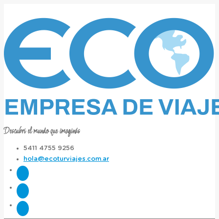
Descubrí el mundo que imaginás
5411 4755 9256
hola@ecoturviajes.com.ar