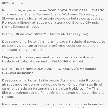
privilegiadas.
Por la tarde, experiencia en
Scenic World con pase ilimitado
,
incluyendo el Scenic Railway, Scenic Walkway, Cableway y
Skyway, para disfrutar el paisaje desde distintas perspectivas.
Regreso a Sídney atravesando la zona del Sydney Olympic
Park y llegada al hotel.
Día 13 – 18 de Nov: SIDNEY - AUCKLAND (desayuno)
Desayuno en el hotel. A la hora indicada, traslado al aeropuerto
de Sidney para tomar nuestro próximo vuelo con destino a
Auckland, Nueva Zelanda.
Llegada a Auckland, encuentro con nuestro receptivo y
traslado al hotel. Alojamiento.
Resto del día libre.
Día 14 – 19 de Nov: AUCKLAND – ROTORUA vía Matamata
(243km) desayuno
Desayuno en el hotel. Salida desde Auckland hacia Rotorua,
atravesando las colinas verdes de la región de Waikato. En el
camino, parada en Matamata para visitar
Hobbiton™ – The
Shire
, el icónico set de filmación de El Señor de los Anillos y El
Hobbit.
Realizaremos una visita guiada privada de aproximadamente 2