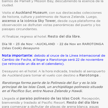
barrios de Parnell y Mission Bay, descubriendo la esencia de la
ciudad.
Visita al
Auckland Museum
, con sus destacadas colecciones
de historia, cultura y patrimonio de Nueva Zelanda. Luego,
ascenso a la icónica Sky Tower,
desde cuya plataforma de
observación se disfrutan vistas panorámicas del puerto y los
paisajes circundantes.
Al finalizar, regreso al hotel.
Resto del día libre.
Día 18 – 23 de Nov: –AUCKLAND - 22 de Nov en RAROTONGA
(Islas Cook) desayuno
Nota importante:
debido al cruce de la Línea Internacional de
Cambio de Fecha, al llegar a Rarotonga será 22 de noviembre
(se retrocede un día en el calendario).
Desayuno en el hotel. A la hora indicada, traslado al aeropuerto
de Auckland para tomar el vuelo con destino a
Rarotonga .
Rarotonga forma parte de la Polinesia del Sur y es la isla
principal de las Islas Cook, un archipiélago polinesio situado
en el Pacífico Sur, entre Nueva Zelanda y Hawái.
Llegada al
paraíso polinesio de las Islas Cook
. Recepción,
bienvenida y traslado al Pacific Resort.
Resto del día libre
para comenzar a disfrutar de playas de arena blanca, aguas