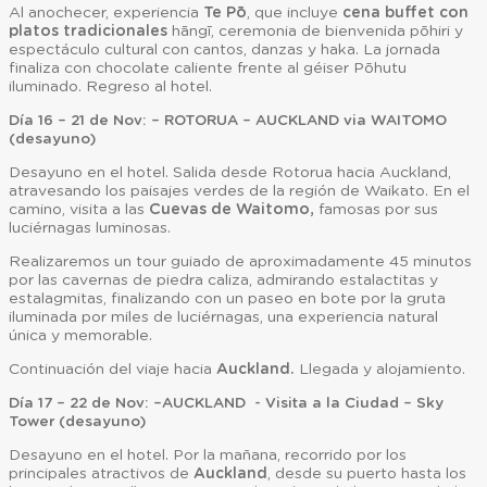
Al anochecer, experiencia
Te Pō
, que incluye
cena buffet con
platos tradicionales
hāngī, ceremonia de bienvenida pōhiri y
espectáculo cultural con cantos, danzas y haka. La jornada
finaliza con chocolate caliente frente al géiser Pōhutu
iluminado. Regreso al hotel.
Día 16 – 21 de Nov: – ROTORUA – AUCKLAND via WAITOMO
(desayuno)
Desayuno en el hotel. Salida desde Rotorua hacia Auckland,
atravesando los paisajes verdes de la región de Waikato. En el
camino, visita a las
Cuevas de Waitomo,
famosas por sus
luciérnagas luminosas.
Realizaremos un tour guiado de aproximadamente 45 minutos
por las cavernas de piedra caliza, admirando estalactitas y
estalagmitas, finalizando con un paseo en bote por la gruta
iluminada por miles de luciérnagas, una experiencia natural
única y memorable.
Continuación del viaje hacia
Auckland.
Llegada y alojamiento.
Día 17 – 22 de Nov: –AUCKLAND - Visita a la Ciudad – Sky
Tower (desayuno)
Desayuno en el hotel. Por la mañana, recorrido por los
principales atractivos de
Auckland
, desde su puerto hasta los