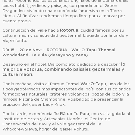
horas, recorriendo los escenarios originales de la Comarca, las
casas hobbit, jardines y paisajes, con parada en el Green
Dragon Inn, viviendo una experiencia inmersiva en la Tierra
Media. Al finalizar tendremos tiempo libre para almorzar por
cuenta propia.
Continuación del viaje hacia
Rotorua
, ciudad famosa por su
cultura maorí y su actividad geotermal. Llegada por la tarde y
alojamiento.
Día 15 – 20 de Nov: – ROTORUA - Wai-O-Tapu Thermal
Wonderland- Te Puia (desayuno y cena)
Desayuno en el hotel. Día completo dedicado a descubrir
lo
mejor de Rotorua, combinando paisajes geotermales y
cultura maorí.
Por la mañana, visita al Parque Termal
Wai-O-Tapu,
uno de los
sitios geotérmicos más impactantes del país, con sus coloridas
formaciones naturales, cráteres volcánicos, pozas de lodo y la
famosa Piscina de Champagne. Posibilidad de presenciar la
erupción del géiser Lady Knox.
Por la tarde, experiencia
Te Rā en Te Puia
, con visita guiada al
Instituto de Artes y Artesanías Maoríes, el Centro de
Conservación del Kiwi y el valle geotermal de Te
Whakarewarewa, hogar del géiser Pōhutu.