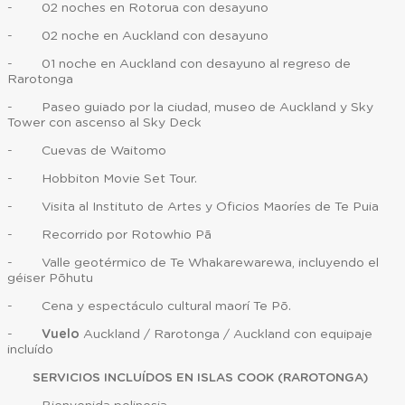
- 02 noches en Rotorua con desayuno
- 02 noche en Auckland con desayuno
- 01 noche en Auckland con desayuno al regreso de
Rarotonga
- Paseo guiado por la ciudad, museo de Auckland y Sky
Tower con ascenso al Sky Deck
- Cuevas de Waitomo
- Hobbiton Movie Set Tour.
- Visita al Instituto de Artes y Oficios Maoríes de Te Puia
- Recorrido por Rotowhio Pā
- Valle geotérmico de Te Whakarewarewa, incluyendo el
géiser Pōhutu
- Cena y espectáculo cultural maorí Te Pō.
-
Vuelo
Auckland / Rarotonga / Auckland con equipaje
incluído
SERVICIOS INCLUÍDOS EN ISLAS COOK (RAROTONGA)