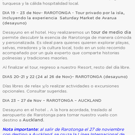
turquesa y la cálida hospitalidad local.
DIA 19 – 23 de Nov- RAROTONGA - Tour privado por la isla,
incluyendo la experiencia Saturday Market de Avarua
(desayuno)
Desayuno en el hotel. Hoy realizaremos un
tour de medio dia
permite descubrir la esencia de Rarotonga de manera cómoda
y personalizada. Es ideal para quienes quieren explorar playas,
selvas, miradores y la cultura local, todo en un solo recorrido
acompañado por un guía experto que comparte historias
polinesias y tradiciones maoríes.
Al finalizar el tour, regreso a nuestro Resort, resto del día libre.
DIAS 20-21 y 22 (24 al 26 de Nov)– RAROTONGA (desayuno)
Días libres de relax y/o realizar actividades o excursiones
opcionales. Consultar sugeridas.
DIA 23 – 27 de Nov – RAROTONGA – AUCKLAND
Desayuno en el hotel .. A la hora acordada, traslado al
aeropuerto de Rarotonga para tomar nuestro vuelo con
destino a
Auckland.
Nota importante:
al salir de Rarotonga el 27 de noviembre
con destino a Auckland, se cruza la Línea Internacional de