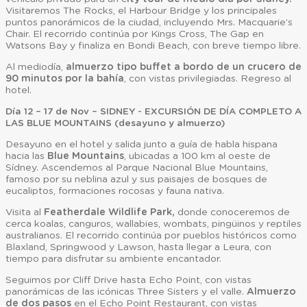
Visitaremos The Rocks, el Harbour Bridge y los principales
puntos panorámicos de la ciudad, incluyendo Mrs. Macquarie’s
Chair. El recorrido continúa por Kings Cross, The Gap en
Watsons Bay y finaliza en Bondi Beach, con breve tiempo libre.
Al mediodía,
almuerzo tipo buffet a bordo de un crucero de
90 minutos por la bahía
, con vistas privilegiadas. Regreso al
hotel.
Día 12 – 17 de Nov – SIDNEY - EXCURSIÓN DE DÍA COMPLETO A
LAS BLUE MOUNTAINS (desayuno y almuerzo)
Desayuno en el hotel y salida junto a guía de habla hispana
hacia las
Blue Mountains
, ubicadas a 100 km al oeste de
Sídney. Ascendemos al Parque Nacional Blue Mountains,
famoso por su neblina azul y sus paisajes de bosques de
eucaliptos, formaciones rocosas y fauna nativa.
Visita al
Featherdale Wildlife Park,
donde conoceremos de
cerca koalas, canguros, wallabies, wombats, pingüinos y reptiles
australianos. El recorrido continúa por pueblos históricos como
Blaxland, Springwood y Lawson, hasta llegar a Leura, con
tiempo para disfrutar su ambiente encantador.
Seguimos por Cliff Drive hasta Echo Point, con vistas
panorámicas de las icónicas Three Sisters y el valle.
Almuerzo
de dos pasos
en el Echo Point Restaurant, con vistas