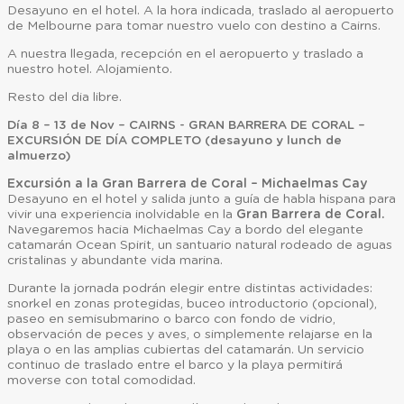
Desayuno en el hotel. A la hora indicada, traslado al aeropuerto
de Melbourne para tomar nuestro vuelo con destino a Cairns.
A nuestra llegada, recepción en el aeropuerto y traslado a
nuestro hotel. Alojamiento.
Resto del dia libre.
Día 8 – 13 de Nov – CAIRNS - GRAN BARRERA DE CORAL –
EXCURSIÓN DE DÍA COMPLETO (desayuno y lunch de
almuerzo)
Excursión a la Gran Barrera de Coral – Michaelmas Cay
Desayuno en el hotel y salida junto a guía de habla hispana para
vivir una experiencia inolvidable en la
Gran Barrera de Coral.
Navegaremos hacia Michaelmas Cay a bordo del elegante
catamarán Ocean Spirit, un santuario natural rodeado de aguas
cristalinas y abundante vida marina.
Durante la jornada podrán elegir entre distintas actividades:
snorkel en zonas protegidas, buceo introductorio (opcional),
paseo en semisubmarino o barco con fondo de vidrio,
observación de peces y aves, o simplemente relajarse en la
playa o en las amplias cubiertas del catamarán. Un servicio
continuo de traslado entre el barco y la playa permitirá
moverse con total comodidad.