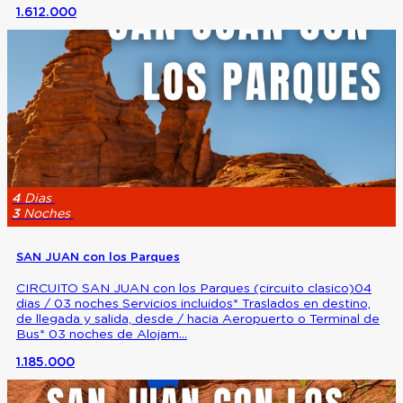
1.612.000
4
Dias
3
Noches
SAN JUAN con los Parques
CIRCUITO SAN JUAN con los Parques (circuito clasico)04
dias / 03 noches Servicios incluidos* Traslados en destino,
de llegada y salida, desde / hacia Aeropuerto o Terminal de
Bus* 03 noches de Alojam...
1.185.000