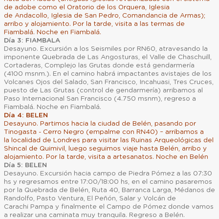
de adobe como el Oratorio de los Orquera, Iglesia
de Andacollo, Iglesia de San Pedro, Comandancia de Armas);
arribo y alojamiento. Por la tarde, visita a las termas de
Fiambalá. Noche en Fiambalá.
Día 3: FIAMBALA
Desayuno. Excursión a los Seismiles por RN60, atravesando la
imponente Quebrada de Las Angosturas, el Valle de Chaschuill,
Cortaderas, Complejo las Grutas donde está gendarmería
(4100 msnm.). En el camino habrá impactantes avistajes de los
Volcanes Ojos del Salado, San Francisco, Incahuasi, Tres Cruces,
puesto de Las Grutas (control de gendarmería) arribamos al
Paso Internacional San Francisco (4.750 msnm), regreso a
Fiambalá. Noche en Fiambalá.
Día 4: BELEN
Desayuno. Partimos hacia la ciudad de Belén, pasando por
Tinogasta - Cerro Negro (empalme con RN40) – arribamos a
la localidad de Londres para visitar las Ruinas Arqueológicas del
Shincal de Quimivil, luego seguimos viaje hasta Belén, arribo y
alojamiento. Por la tarde, visita a artesanatos. Noche en Belén
Día 5: BELEN
Desayuno. Excursión hacia campo de Piedra Pómez a las 07:30
hs y regresamos entre 17:00/18:00 hs, en el camino pasaremos
por la Quebrada de Belén, Ruta 40, Barranca Larga, Médanos de
Randolfo, Pasto Ventura, El Peñón, Salar y Volcán de
Carachi Pampa y finalmente el Campo de Pómez donde vamos
a realizar una caminata muy tranquila. Regreso a Belén.