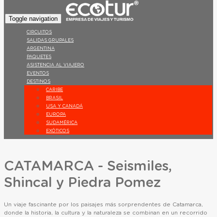
Toggle navigation
CIRCUITOS
SALIDAS GRUPALES
ARGENTINA
PAQUETES
ASISTENCIA AL VIAJERO
EVENTOS
DESTINOS
CARIBE
BRASIL
USA Y CANADÁ
EUROPA
SUDAMÉRICA
EXÓTICOS
CATAMARCA - Seismiles,
Shincal y Piedra Pomez
Un viaje fascinante por los paisajes más sorprendentes de Catamarca,
donde la historia, la cultura y la naturaleza se combinan en un recorrido