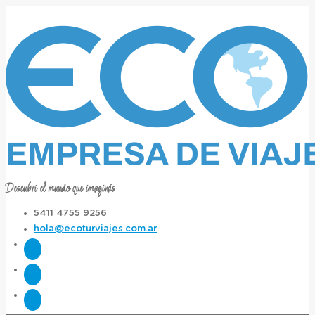
Descubrí el mundo que imaginás
5411 4755 9256
hola@ecoturviajes.com.ar