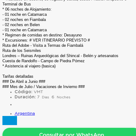
Terminal de Bus
* 06 noches de Alojamiento:
- 01 noche en Catamarca
- 02 noches en Fiambala
- 02 noches en Belen
- 01 noche en Catamarca
* Regimen de comidas en destino: Desayuno
* Excursiones: # VER ITINERARIO PREVISTO #
Ruta del Adobe - Visita a Termas de Fiambalá
Ruta de los Seismiles
Londres – Ruinas Arqueológicas del Shincal - Belén y artesanatos
Cuesta de Randolfo - Campo de Piedra Pómez
* Asistencia al viajero (basica)
Tarifas detalladas
### De Abril a Junio ###
### Mes de Julio / Vacaciones de Invierno ###
Código:
VMT
Duración:
7
6
Dias
Noches
Argentina
Consultar por WhatsApp