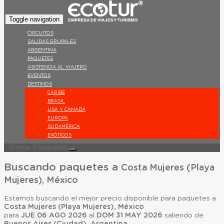
Toggle navigation
CIRCUITOS
SALIDAS GRUPALES
ARGENTINA
PAQUETES
ASISTENCIA AL VIAJERO
EVENTOS
DESTINOS
CARIBE
BRASIL
USA Y CANADÁ
EUROPA
SUDAMÉRICA
EXÓTICOS
Nueva Búsqueda
Buscando paquetes a
Costa Mujeres (Playa
Mujeres), México
Estamos buscando el mejor precio disponible para paquetes a
Costa Mujeres (Playa Mujeres), México
para
JUE 06 AGO 2026
al
DOM 31 MAY 2026
saliendo de