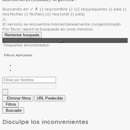
Buenos Aires (Ciudad), Argentina .
Buscando en:
✓
✗
{{ req.nombre }}
({{ req.paquetes }} paq {{
req.fechas }} fechas)
({{ req.total }} paq)
⚠
El servicio se encuentra momentaneamente congestionado
Por favor, repeti la busqueda en unos minutos.
Reintentar busqueda
Filtros:
Paquetes encontrados
Paquetes encontrados:
Filtros Aplicados
Eliminar filtros
URL Predecible
Filtros
Buscador
Disculpe los inconvenientes