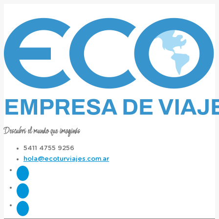
Descubrí el mundo que imaginás
5411 4755 9256
hola@ecoturviajes.com.ar