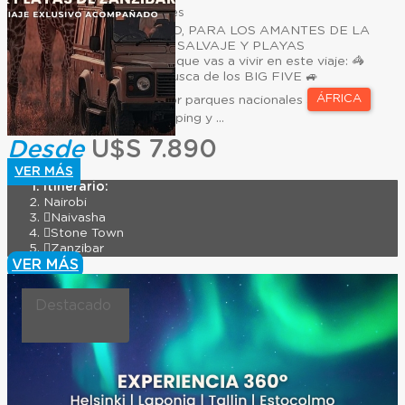
15
Días
12
Noches
UN VIAJE EXCLUSIVO, PARA LOS AMANTES DE LA
NATURALEZA, VIDA SALVAJE Y PLAYAS
PARADISÍACAS. Lo que vas a vivir en este viaje: 🦓
Safaris en Kenia en busca de los BIG FIVE 🚙
ÁFRICA
Recorridos en 4x4 por parques nacionales ⛺
Experiencias de glamping y ...
Desde
U$S 7.890
VER MÁS
Itinerario:
Nairobi
Naivasha
Stone Town
Zanzibar
VER MÁS
Destacado