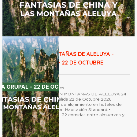
CHINA CON MONTAÑAS DE ALELUYA -
SALIDA GRUPAL - 22 DE OCTUBRE
Duración:
24
Días
19
Noches
GRUPAL CHINA CON MONTAÑAS DE ALELUYA 24
DÍAS / 19 NOCHES Salida 22 de Octubre 2026
INCLUYE • 19 noches de alojamiento en hoteles de
categoría 5 estrellas en Habitación Standard.•
Régimen: Desayuno + 32 comidas entre almuerzos y
cenas.• Aéreo ...