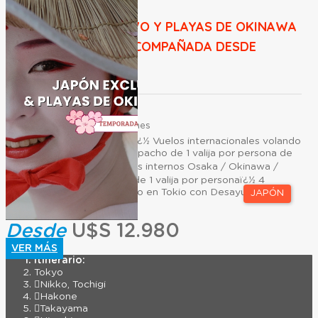
JAPÓN EXCLUSIVO Y PLAYAS DE OKINAWA
2027 – SALIDA ACOMPAÑADA DESDE
ARGENTINA
Duración:
23
Días
20
Noches
El programa incluye: ï¿½ Vuelos internacionales volando
por Emirates con despacho de 1 valija por persona de
hasta 23 kg.ï¿½ Vuelos internos Osaka / Okinawa /
Tokio con despacho de 1 valija por personaï¿½ 4
noches de alojamiento en Tokio con Desayuno (3 al
JAPÓN
inicio + 1 a...
Desde
U$S 12.980
VER MÁS
Itinerario:
Tokyo
Nikko, Tochigi
Hakone
Takayama