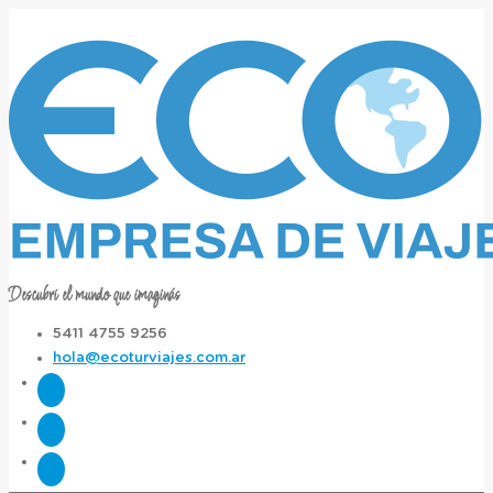
Descubrí el mundo que imaginás
5411 4755 9256
hola@ecoturviajes.com.ar