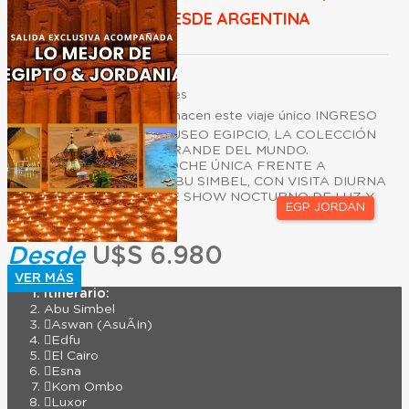
ACOMPAÑADA DESDE ARGENTINA
Duración:
18
Días
15
Noches
👉 Experiencias que hacen este viaje único INGRESO
AL NUEVO GRAN MUSEO EGIPCIO, LA COLECCIÓN
FARAÓNICA MÁS GRANDE DEL MUNDO.
ALOJAMIENTO Y NOCHE ÚNICA FRENTE A
LOS TEMPLOS DE ABU SIMBEL, CON VISITA DIURNA
Y EL EMOCIONANTE SHOW NOCTURNO DE LUZ Y
EGP JORDAN
SONIDO BAJO E...
Desde
U$S 6.980
VER MÁS
Itinerario:
Abu Simbel
Aswan (AsuÃ¡n)
Edfu
El Cairo
Esna
Kom Ombo
Luxor