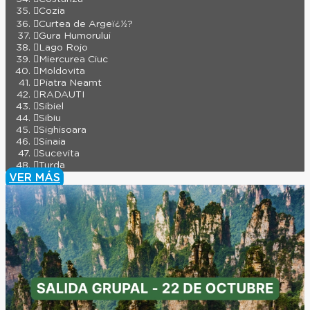
Cozia
Curtea de Argeï¿½?
Gura Humorului
Lago Rojo
Miercurea Ciuc
Moldovita
Piatra Neamt
RADAUTI
Sibiel
Sibiu
Sighisoara
Sinaia
Sucevita
Turda
VER MÁS