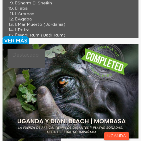
Sharm El Sheikh
Taba
Amman
Aqaba
Mar Muerto (Jordania)
Petra
Wadi Rum (Uadi Rum)
VER MÁS
Destacado
UGANDA