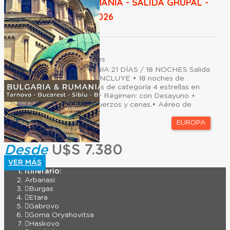
BULGARIA & RUMANIA - SALIDA GRUPAL -
16 DE AGOSTO 2026
Duración:
21
Días
18
Noches
BULGARIA & RUMANIA 21 DÍAS / 18 NOCHES Salida
16 de Agosto 2026 INCLUYE • 18 noches de
alojamiento en hoteles de categoría 4 estrellas en
Habitación Standard.• Régimen: con Desayuno +
12 comidas entre almuerzos y cenas.• Aéreo de
Luftansa en Cabina...
EUROPA
Desde
U$S 7.380
VER MÁS
Itinerario:
Arbanasi
Burgas
Etara
Gabrovo
Gorna Oryahovitsa
Haskovo