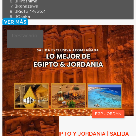
Hiroshima
Kanazawa
Kioto (Kyoto)
Osaka
VER MÁS
Destacado
EGP JORDAN
LO MEJOR DE EGIPTO Y JORDANIA | SALIDA