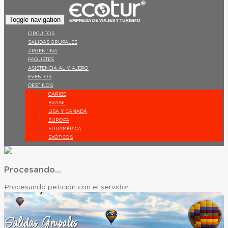
Toggle navigation
CIRCUITOS
SALIDAS GRUPALES
ARGENTINA
PAQUETES
ASISTENCIA AL VIAJERO
EVENTOS
DESTINOS
CARIBE
BRASIL
USA Y CANADÁ
EUROPA
SUDAMÉRICA
EXÓTICOS
Procesando...
Procesando petición con el servidor.
Salidas Grupales