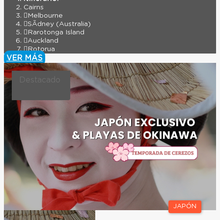
Cairns
Melbourne
SÃ­dney (Australia)
Rarotonga Island
Auckland
Rotorua
VER MÁS
Destacado
JAPÓN