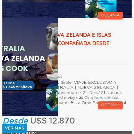
OCEANIA
AUSTRALIA, NUEVA ZELANDA E ISLAS
COOK | SALIDA ACOMPAÑADA DESDE
ARGENTINA
Duración:
24
Días
21
Noches
Lejos. Auténtico. Inolvidable. VIAJE EXCLUSIVO Y
ACOMPAÑADO AUSTRALIA | NUEVA ZELANDA |
ISLAS COOK 06 de Noviembre - 24 Días/ 21 Noches
Lo que vas a vivir en este viaje: 🌆 Ciudades icónicas
como Sydney y Melbourne 🐠 La Gran Barrera de Coral
OCEANIA
y pai...
Desde
U$S 12.870
VER MÁS
Itinerario: