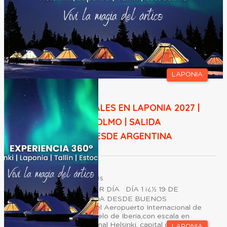
LAPONIA
AURORAS BOREALES EN LAPONIA 2027 |
TALLIN Y ESTOCOLMO | SALIDA
ACOMPAÑADA DESDE ARGENTINA
Duración:
15
Días
13
Noches
ITINERARIO DÍA POR DÍA DÍA 1 ï¿½ 19 DE
FEBRERO ï¿½ SALIDA DESDE BUENOS
AIRESEncuentro en el Aeropuerto Internacional de
Ezeiza para tomar vuelo de Iberia,con escala en
Madrid, con destino final Helsinki, capital de
LAPONIA