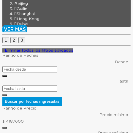
Beijing
Guilin
Shanghai
Hong Kong
Dubai
VER MÁS
1
2
3
Eliminar todos los filtros aplicados
Rango de Fechas
Desde
Hasta
Buscar por fechas ingresadas
Rango de Precio
Precio mínimo
4187600
$
Precio máximo