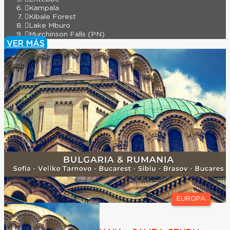
Kampala
Kibale Forest
Lake Mburo
Murchinson Falls (PN)
VER MÁS
EUROPA