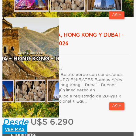
ASIA
CHINA MILENARIA, HONG KONG Y DUBAI -
14 SEPTIEMBRE 2026
Duración:
19
Días
16
Noches
EL VIAJE INCLUYE: - Boleto aéreo con condiciones
de BLOQUEO DE GRUPO EMIRATES Buenos Aires
x/- Dubai- Beijing // Hong Kong - Dubai - Buenos
Aires, con escalas según línea aérea en
cabinaeconómica Equipaje registrado de 20Kgrs x
persona vuelo internacional + Equ...
ASIA
Desde
U$S 6.290
VER MÁS
Itinerario: