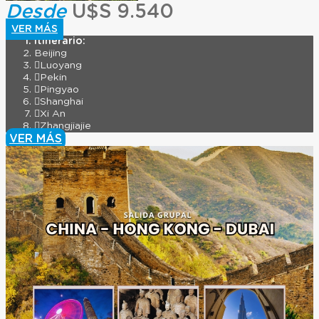
Desde
U$S 9.540
VER MÁS
Itinerario:
Beijing
Luoyang
Pekin
Pingyao
Shanghai
Xi An
Zhangjiajie
VER MÁS