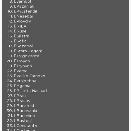
Jambol
Kazanlak
Kyustendil
Nesebar
Plovdiv
RILA
Ruse
Silistra
Sofia
Sozopol
Stara Zagora
Targovishte
Troyan
Tryavna
Varna
Veliko Tarnovo
Vrajdebna
Agapia
Bistrita Nasaud
Bran
Brasov
Bucarest
Bucovania
Bucovina
Busteni
Constanta
Costanza