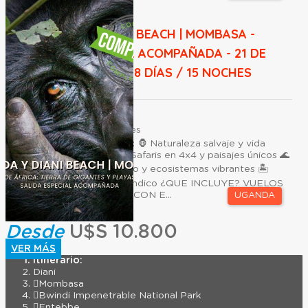
UGANDA Y DIANI BEACH | MOMBASA -
SALIDA ESPECIAL ACOMPAÑADA - 21 DE
AGOSTO 2026 - 18 DÍAS / 15 NOCHES
Duración:
18
Días
15
Noches
Un viaje que combina: 🦍 Naturaleza salvaje y vida
animal en libertad 🚙 Safaris en 4x4 y paisajes únicos 🌊
Navegación por el Nilo y ecosistemas vibrantes 🏝️
Descanso final en el Índico ¿QUE INCLUYE? VUELOS
INTERNACIONALES CON E...
UGANDA
Desde
U$S 10.800
VER MÁS
Itinerario:
Diani
Mombasa
Bwindi Impenetrable National Park
Entebbe