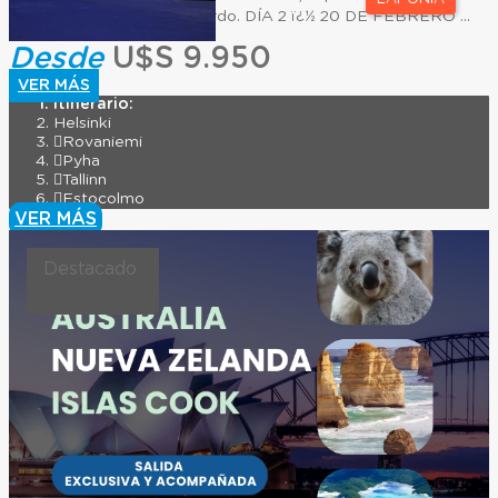
Finlandia.Noche a bordo. DÍA 2 ï¿½ 20 DE FEBRERO ...
Desde
U$S 9.950
VER MÁS
Itinerario:
Helsinki
Rovaniemi
Pyha
Tallinn
Estocolmo
VER MÁS
Destacado