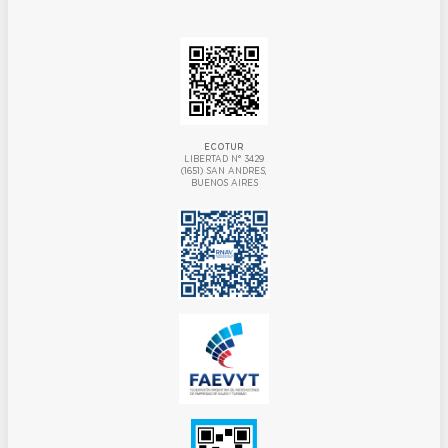
ECOTUR
LIBERTAD N° 3429
(1651) SAN ANDRES,
BUENOS AIRES