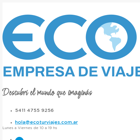
Descubrí el mundo que imaginás
5411 4755 9256
hola@ecoturviajes.com.ar
Lunes a Viernes de 10 a 19 hs