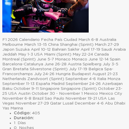
F1 2026 Calendario Fecha País Ciudad March 6-8 Australia
Melbourne March 13-15 China Shanghai (Sprint) March 27-29
Japon Suzuka April 10-12 Bahrain Sakhir April 17-19 Saudi Arabia
Jeddah May 1-3 USA Miami (Sprint) May 22-24 Canada
Montreal (Sprint) June 5-7 Monaco Monaco June 12-14 Spain
Barcelona-Catalunya June 26-28 Austria Spielberg July 3-5
Gran Bretaña Silverstone (Sprint) July 17-19 Belgica Spa-
Francorchamps July 24-26 Hungria Budapest August 21-23
Netherlands Zandvoort (Sprint) September 4-6 Italia Monza
September 11-13 España Madrid September 24-26 Azerbaijan
Baku October 9-11 Singapore Singapore (Sprint) October 23-
25 USA Austin October 30 - November 1 Mexico Mexico City
November 6-8 Brazil Sao Paulo November 19-21 USA Las
Vegas November 27-29 Qatar Lusail December 4-6 Abu Dhabi
Yas Marina
Código:
405
Duración:
1 Días
0 Noches