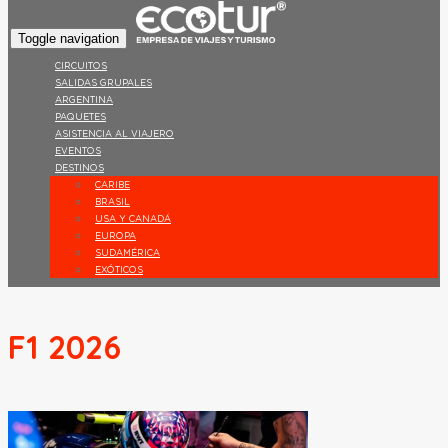
Toggle navigation
CIRCUITOS
SALIDAS GRUPALES
ARGENTINA
PAQUETES
ASISTENCIA AL VIAJERO
EVENTOS
DESTINOS
CARIBE
BRASIL
USA Y CANADÁ
EUROPA
SUDAMÉRICA
EXÓTICOS
F1 2026