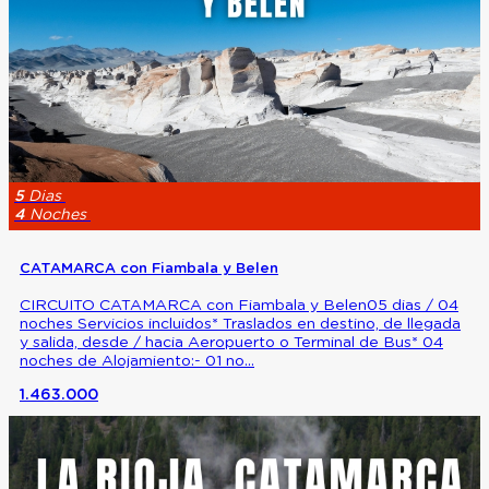
5
Dias
4
Noches
CATAMARCA con Fiambala y Belen
CIRCUITO CATAMARCA con Fiambala y Belen05 dias / 04
noches Servicios incluidos* Traslados en destino, de llegada
y salida, desde / hacia Aeropuerto o Terminal de Bus* 04
noches de Alojamiento:- 01 no...
1.463.000