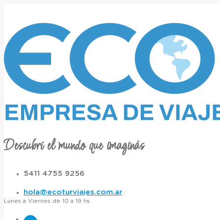
Descubrí el mundo que imaginás
5411 4755 9256
hola@ecoturviajes.com.ar
Lunes a Viernes de 10 a 19 hs