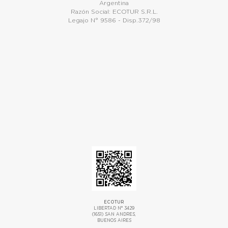
Argentina
Razón Social: ECOTUR S.R.L.
Legajo N° 9586 - Disp.372/98
ECOTUR
LIBERTAD N° 3429
(1651) SAN ANDRES,
BUENOS AIRES