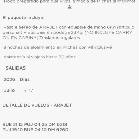
¡Todo preparado para que vivas la magia de Miches al máximo!
🏝️
El paquete incluye:
·Pasaje aéreo de ARAJET con equipaje de mano 6Kg (articulo
personal) + equipaje en bodega 23Kg. (NO INCLUYE CARRY
ON EN CABINA)·Traslados regulares
·8 noches de alojamiento en Miches con All inclusive
·Asistencia al viajero hasta 70 años
SALIDAS
2026
Dias
Julio
17
DETALLE DE VUELOS - ARAJET
BUE 21:15 PUJ 04:25 DM 6201
PUJ 19:10 BUE 04:10 DM 6260