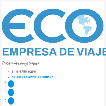
Descubrí el mundo que imaginás
5411 4755 9256
hola@ecoturviajes.com.ar