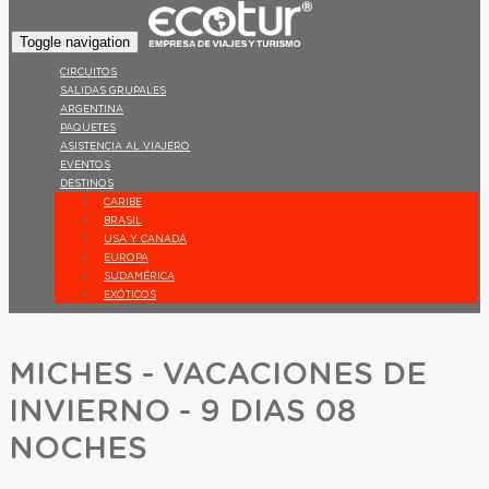
Toggle navigation
CIRCUITOS
SALIDAS GRUPALES
ARGENTINA
PAQUETES
ASISTENCIA AL VIAJERO
EVENTOS
DESTINOS
CARIBE
BRASIL
USA Y CANADÁ
EUROPA
SUDAMÉRICA
EXÓTICOS
MICHES - VACACIONES DE
INVIERNO - 9 DIAS 08
NOCHES