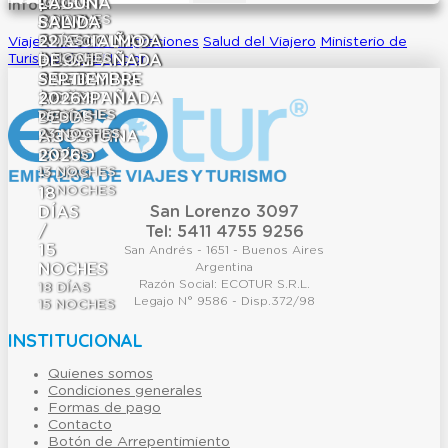
2027
|
|
|
TALLIN
-
10
LAGUNA
-
DÍAS
Info útil
9
NOCHES
–
SALIDA
SALIDA
SALIDA
Y
SALIDA
BRAVA
SALIDA
SALIDA
ACOMPAÑADA
ACOMPAÑADA
ACOMPAÑADA
ESTOCOLMO
ESPECIAL
5
22
DÍAS
Viajes a Medida
Migraciones
Salud del Viajero
Ministerio de
4
NOCHES
Turismo de la Nacion
ACOMPAÑADA
DESDE
DESDE
DESDE
|
ACOMPAÑADA
DE
DESDE
ARGENTINA
ARGENTINA
ARGENTINA
SALIDA
-
SEPTIEMBRE
ARGENTINA
18
24
|
ACOMPAÑADA
21
2026
DÍAS
DÍAS
15
21
NOCHES
NOCHES
23
07
DESDE
DE
25
DÍAS
DÍAS
20
23
NOCHES
NOCHES
DE
ARGENTINA
AGOSTO
ENERO
15
2026
DÍAS
13
NOCHES
15
-
DÍAS
12
NOCHES
18
San Lorenzo 3097
DÍAS
/
Tel: 5411 4755 9256
15
San Andrés - 1651 - Buenos Aires
NOCHES
Argentina
Razón Social: ECOTUR S.R.L.
18
DÍAS
Legajo N° 9586 - Disp.372/98
15
NOCHES
INSTITUCIONAL
Quienes somos
Condiciones generales
Formas de pago
Contacto
Botón de Arrepentimiento