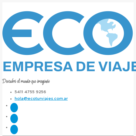
Descubrí el mundo que imaginás
5411 4755 9256
hola@ecoturviajes.com.ar