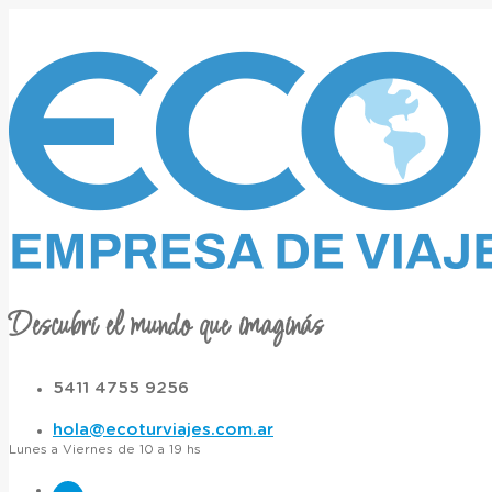
Descubrí el mundo que imaginás
5411 4755 9256
hola@ecoturviajes.com.ar
Lunes a Viernes de 10 a 19 hs