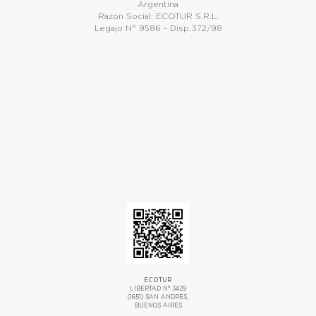
Argentina
Razón Social: ECOTUR S.R.L.
Legajo N° 9586 - Disp.372/98
ECOTUR
LIBERTAD N° 3429
(1651) SAN ANDRES,
BUENOS AIRES